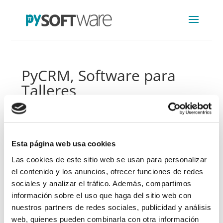
PyCRM, Software para
Talleres
Dad la bienvenida a la nueva web de PySoftware
Estamos muy emocionados de presentar PyCRM, el
Esta página web usa cookies
programa de gestión de talleres mas accesible y
Las cookies de este sitio web se usan para personalizar
poder mostrar la evolución que ha tenido durante
el contenido y los anuncios, ofrecer funciones de redes
estos últimos meses. Queremos facilitar el trabajo a
sociales y analizar el tráfico. Además, compartimos
los talleres de reparación de todo el mundo y por eso
información sobre el uso que haga del sitio web con
hemos decidido invertir nuestra experiencia como
nuestros partners de redes sociales, publicidad y análisis
técnicos para diseñar y desarrollar nuestro software
web, quienes pueden combinarla con otra información
basándose en las necesidades que hemos ido