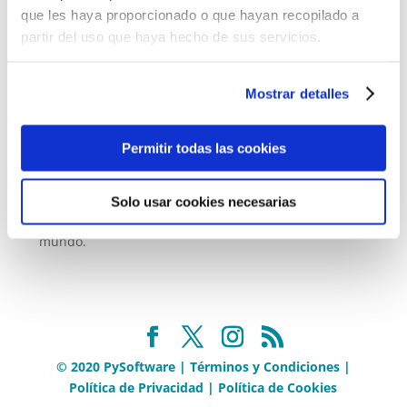
que les haya proporcionado o que hayan recopilado a
contemplando en todos estos años y por ello hoy
partir del uso que haya hecho de sus servicios.
estamos aquí presentando el CRM mas sencillo con el
que gastar el tiempo en lo que de verdad nos
interesa. Nuestro negocio.
Mostrar detalles
Por eso hemos decidido lanzar PyCRM al mundo
mientras lo desarrollamos de
manera gratuita
Permitir todas las cookies
durante todo 2019
para asegurarnos de hacer el
software mas completo, robusto y accesible del
mercado. Con vuestra ayuda podremos hacer de
Solo usar cookies necesarias
PyCRM el programa líder de todos los talleres del
mundo.
© 2020 PySoftware |
Términos y Condiciones
|
Política de Privacidad
|
Política de Cookies