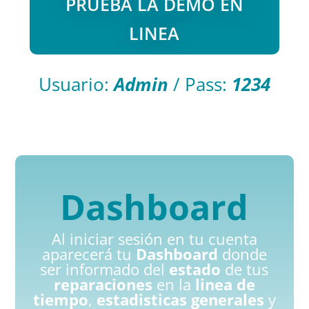
PRUEBA LA DEMO EN
LINEA
Usuario:
Admin
/ Pass:
1234
Dashboard
Al iniciar sesión en tu cuenta
aparecerá tu
Dashboard
donde
ser informado del
estado
de tus
reparaciones
en la
linea de
tiempo
,
estadisticas generales
y